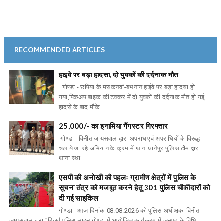
RECOMMENDED ARTICLES
हाइवे पर बड़ा हादसा, दो युवकों की दर्दनाक मौत
गोण्डा - छपिया के मसकनवां-बभनान हाईवे पर बड़ा हादसा हो
गया,पिकअप बाइक की टक्कर में दो युवकों की दर्दनाक मौत हो गई,
हादसे के बाद मौके...
25,000/- का इनामिया गैंगस्टर गिरफ्तार
गोण्डा - विनीत जायसवाल द्वारा अपराध एवं अपराधियों के विरूद्ध
चलाये जा रहे अभियान के क्रम में थाना धानेपुर पुलिस टीम द्वारा
थाना स्था...
एसपी की अनोखी की पहलः ग्रामीण क्षेत्रों में पुलिस के
सूचना तंत्र को मजबूत करने हेतु 301 पुलिस चौकीदारों को
दी गई साइकिल
गोण्डा - आज दिनांक 08.08.2026 को पुलिस अधीक्षक विनीत
जायसवाल द्वारा ’’रिजर्व पुलिस लाइन गोण्डा में आयोजित कार्यक्रम में जनपद के विभि...