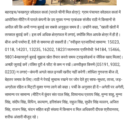
बहराइच/फखरपुर कोठवल कलां (पारले चीनी मिल क्षेत्र): ग्राम पंचायत कोठवल कलां में
आयोजित मीटिंग में पारले कंपनी के उप मुख्य गन्ना प्रबंधक संजीव राठी ने किसानों से
अपील की कि अभी गन्ना बुवाई का सबसे अनुकूल समय है। उन्होंने कहा, "खाली खेतों में
तत्काल बुवाई करें। इस वर्ष अधिक क्षेत्रफल में लगाएं, क्योंकि मिल आपके क्षेत्र में ही है।
बीज अभी पर्याप्त हैं, देरी से समस्या हो सकती है।"स्वीकृत प्रजातियां:सामान्य: 15023,
0118, 14201, 13235, 16202, 18231जलभराव प्रतिरोधी: 94184, 15466,
98014महत्वपूर्ण बुवाई सुझाव:खेत तैयार करते समय ट्राइकोडर्मा व जैविक खाद मिलाएं।
अच्छी जुताई करें।पंक्ति दूरी 4 फीट से कम न रखें।अस्वीकृत किस्में (05191, 9302,
0233) न लगाएं—कंपनी अगले साल इनकी खरीद नहीं करेगी।शोधित गुणवत्ता बीज लें,
बेहतर जमाव के लिए।राठी ने पेराई सुचारू रखने पर जोर देते हुए साफ-सुथरा, ताजा, जड़-
अग्रोला रहित व मिट्टी मुक्त गन्ना लाने को कहा। पर्ची के अनुसार ही दें—अगेती पर अगेती,
सामान्य पर सामान्य।मीटिंग में कुंवर संत पाल सिंह, विश्वनाथ प्रताप सिंह, मुन्ना शाहू, मुन्ना
सिंह, संदीप सिंह, विपिन, कल्याण, हरिशंकर सिंह, राहुल सिंह, सुधीर सिंह मल्लन, अजित
सिंह, राजन सिंह, चंदन सहित बड़ी संख्या में किसान व मिल अधिकारी दीपक श्रीवास्तव,
शरीफ अंसारी मौजूद रहे।