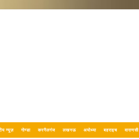
रीय न्यूज़
गोण्डा
करनैलगंज
लखनऊ
अयोध्या
बहराइच
वाराणसी